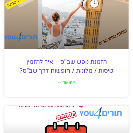
הזמנת נופש שב”ס – איך להזמין
טיסות / מלונות / חופשות דרך שב”ס?
קרא עוד >>