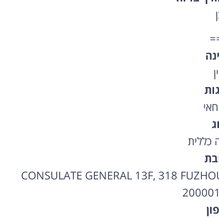
ן
=
נה
ן
גות
חאי
ג
ה כללית
בת
CONSULATE GENERAL 13F, 318 FUZHO
200001
ון