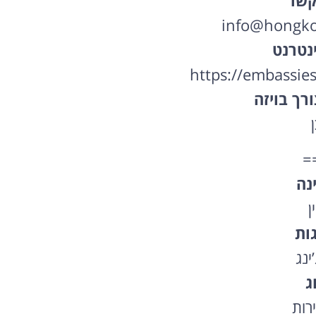
קשר
info@hongkon
נטרנט
https://embassies
רך בויזה
ן
=
נה
ן
גות
’ינג
ג
רות