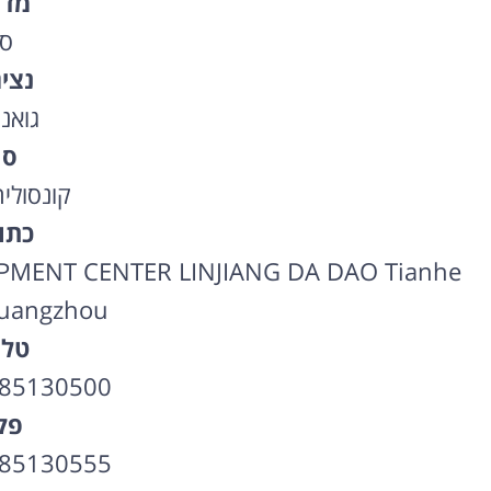
מדי
סי
נצי
גואנג
סו
קונסולי
כתו
MENT CENTER LINJIANG DA DAO Tianhe
Guangzhou
טלפ
-85130500
פק
-85130555