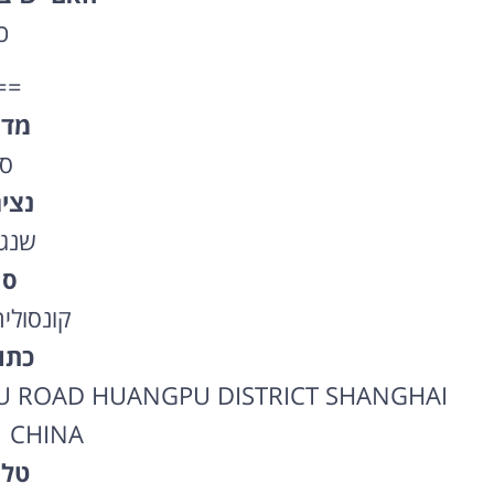
כ
==
מדי
סי
נצי
שנג
סו
קונסולי
כתו
U ROAD HUANGPU DISTRICT SHANGHAI
 CHINA
טלפ