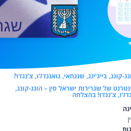
ונג, בייג’ינג, שנגחאי, גואנגדז’ו, צ’נגדו?
נטרנט של שגרירות ישראל סין – הונג-קונג,
גדז’ו, צ’נגדו! בהצלחה
נה
ן
גות