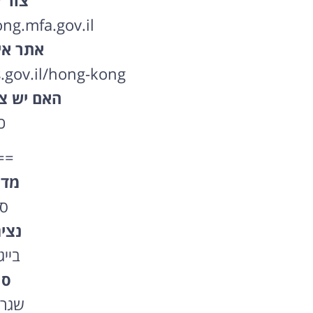
צור 
g.mfa.gov.il
אתר אי
.gov.il/hong-kong
האם יש צו
כ
==
מדי
סי
נצי
בייג
סו
שגרי