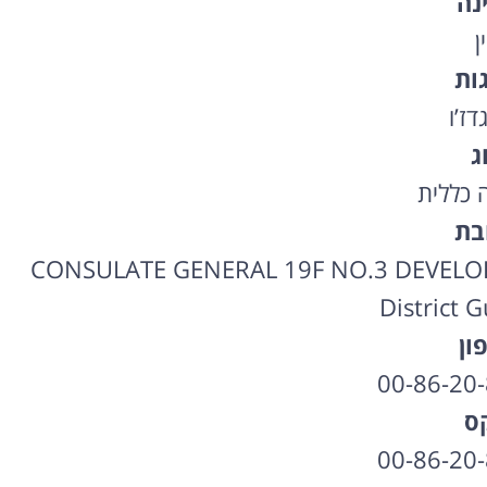
נה
ן
גות
דז’ו
ג
ה כללית
בת
CONSULATE GENERAL 19F NO.3 DEVELOP
District 
ון
00-86-20
ס
00-86-20