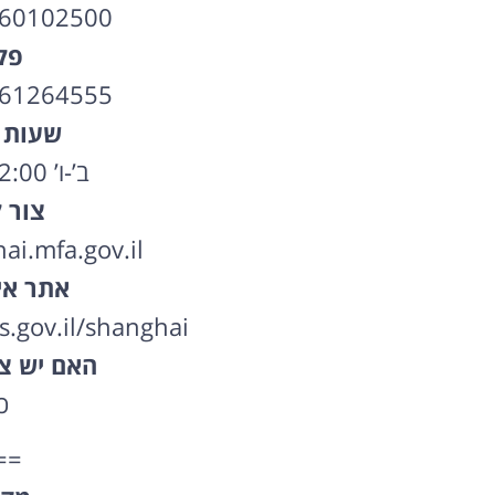
-60102500
פק
-61264555
שעות 
ב’-ו’ 09:00-12:00
צור 
i.mfa.gov.il
אתר אי
s.gov.il/shanghai
האם יש צו
כ
==