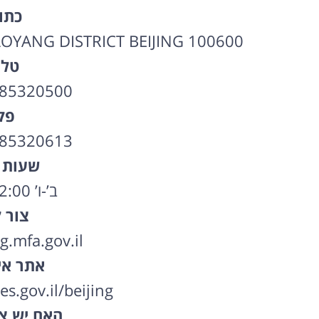
כתו
OYANG DISTRICT BEIJING 100600
טלפ
-85320500
פק
-85320613
שעות 
ב’-ו’ 09:00-12:00
צור 
g.mfa.gov.il
אתר אי
s.gov.il/beijing
האם יש צו