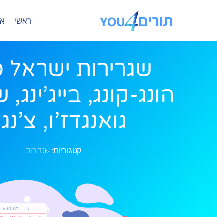
ראשי
או
שגרירות ישראל ס
הונג-קונג, בייג’ינג, 
גואנגדז’ו, צ’נג
שגרירות
קטגוריות: