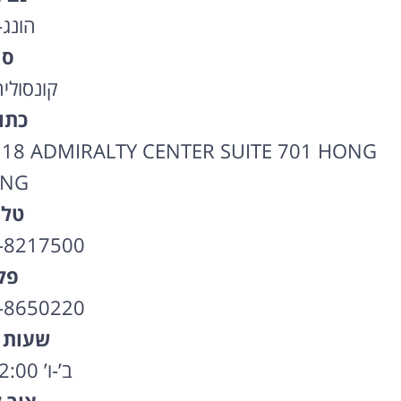
הונג-
סו
קונסולי
כתו
8 ADMIRALTY CENTER SUITE 701 HONG
NG
טלפ
-8217500
פק
-8650220
שעות 
ב’-ו’ 09:00-12:00