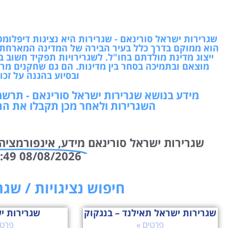
שגרירות ישראל סורינאם - שגרירות היא נציגות דיפל
הוא ממוקם בדרך כלל בעיר הבירה של המדינה המארחת ו
ייצוג מדינת מולדתם בחו"ל. לשגרירויות תפקיד חשוב ב
מוצאם ובתמיכה בסחר בין מדינות. הם גם שחקנים מרכז
ובסיוע בהגנה על זכו
מידע בנושא שגרירות ישראל סורינאם - תרש
השגרירות ולאחר מכן תקבלו את הת
שגרירות ישראל סורינאם
מידע, אינפורמציה 
08/08/2026 01:49 שמחנו לעזור!
חיפוש נציגויות / שג
שגרירות ישראל תאילנד – בנגקוק
שגרירות י
פרטים »
פרטי