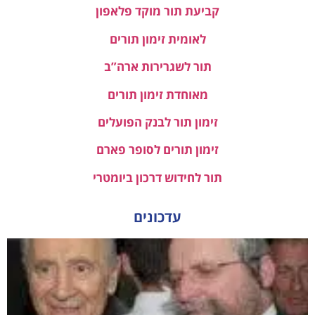
קביעת תור מוקד פלאפון
לאומית זימון תורים
תור לשגרירות ארה”ב
מאוחדת זימון תורים
זימון תור לבנק הפועלים
זימון תורים לסופר פארם
תור לחידוש דרכון ביומטרי
עדכונים