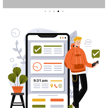
שירותי פרסום וקידום
באינטרנט
בעל/ת עסק? סוכנות ניהול מוניטין
לקידום, שיווק ופרסום באינטרנט
כאן עבורך!
לפרטים