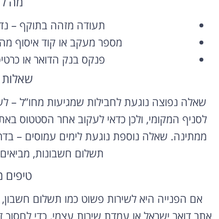
מה ל
השכרת רכב
תעודה מזהה בתוקף – נדר
בחו"ל
מספר מעקב או קוד איסוף מהודעת ה-SMS או המ
פנקס בנק הדואר או כרטי
השוואת מחירים בין חברות
מקומיות לקבלת הצעת מחיר
שאלות 
משתלמת
שאלה נפוצה נוגעת לחבילות שמגיעות מחו”ל – לע
לחצו פה!
לסניף המקומי, ולכן כדאי לעקוב אחר הסטטוס ב
ממתינה. שאלה נוספת נוגעת לימים עמוסים – בדר
תשלום חשבונות, מביאים 
טיפים 
אם הפנייה היא לשירות פשוט כמו תשלום חשבון,
אתר דואר ישראל או עמדת שירות עצמי, כדי לחסוך 