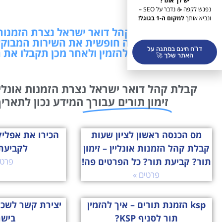
יש לך אתר?
נפגש לקפה ☕ נדבר על SEO –
ונביא אותך
למקום ה-1 בגוגל!
מידע בנושא קבלת קהל דואר ישראל נצרת הזמנות א
תרשמו כאן בשפה חופשית את השירות המבוקש
דו"ח חינם במתנה על
לקבוע ולהזמין ולאחר מכן תקבלו את 
האתר שלך 🚀
קבלת קהל דואר ישראל נצרת הזמנות אונליין
זימון תורים עבורך
המידע נכון לתאריך: 07/08/2026 01:48 שמחנו ל
מס הכנסה ראשון לציון שעות
קבלת קהל הזמנות אונליין – זימון
לקביעת
תור? קביעת תור? כל הפרטים פה!
פרטי
פרטים »
ksp הזמנת תורים – איך להזמין
יצירת קשר לשכ
תור לסניף KSP?
ביש