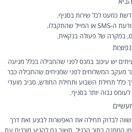
הביא
רוצה להקליט
שת כמעט לכל שירות בסניף.
פודקאסט?
ייל שהתקבלו.
ס, במקרה של פעולה בנקאית.
אולפן הקלטות מקצועי
להקלטה, צילום ועריכת
נפוצות
פודקאסטים ברמה הגבוהה
ביותר
יתים יש עיכוב במכס לפני שהחבילה בכלל מגיעה
אתר מעקב המשלוחים לפני שמניחים שהחבילה כבר
לפרטים ומחירון
ך כלל תחילת השבוע ותחילת החודש, סביב מועדי
לעומס גבוה יותר בסניף.
מעשיים
 שווה לבדוק תחילה את האפשרות לבצע זאת דרך
זמן המתנה בתור הרגיל. חשוב גם להגיע מוכנים עם