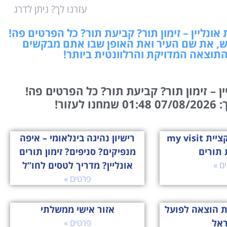
עזרנו לך? ניתן לדרג
ונליין – זימון תור? קביעת תור? כל הפרטים פה!
, את שם העיר ואת האופן שבו אתם מבקשים
התוצאה המדויקת והרלוונטית ביותר!
 – זימון תור? קביעת תור? כל הפרטים פה!
עזור!
הכירו את אפליקציית my visit
רישיון נהיגה בינלאומי – איפה
 תורים
מנפיקים? סניפים? זימון תורים
ם »
אונליין? מדריך לטסים לחו”ל
פרטים »
ת הוצאה לפועל
אזור אישי ממשלתי
ראל
פרטים »