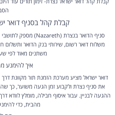
קבלת קהל דואר ישראל נצרת- זימון תורים עוד היום
הסב
קבלת קהל בסניף דואר ישראל בנ
סניף הדואר בנצרת (reth
משלוח דואר רשום, שירותי בנק הדואר ותשלום חש
משתנים מאוד לפי שעת
איך להימנע מ
דואר ישראל מציע מערכת הזמנת תור מקוונת דר
את סניף נצרת ולקבוע זמן הגעה משוער, כך שהע
ההגעה לבניין. עבור איסוף חבילה, מומלץ לוודא ד
מהבית, כדי להימנ