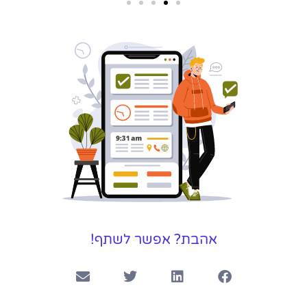
שירותי פרסום
וקידום
באינטרנט
בעל/ת עסק? סוכנות ניהול
מוניטין לקידום, שיווק ופרסום
באינטרנט כאן עבורך!
לפרטים
אהבת? אפשר לשתף!