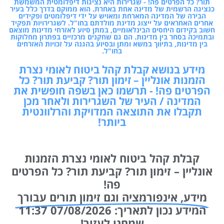
תור? כל הפרטים פה! - שגרירות היא נציגות דיפלומטית המשמשת
כנציגה הרשמית של מדינה אחת באחרת. הוא ממוקם בדרך כלל בעיר
הבירה של המדינה המארחת ומאויש על ידי דיפלומטים ופקידים
אחרים האחראים על ייצוג מדינת מולדתם בחו"ל. לשגרירויות תפקיד
חשוב בקידום היחסים הבינלאומיים, במתן סיוע לאזרחי מדינות מוצאם
ובתמיכה בסחר בין מדינות. הם גם שחקנים מרכזיים בפתרון מחלוקות
בין מדינות, בתיווך במשא ומתן ובסיוע בהגנה על זכויות האזרחים
בחו"ל.
מידע בנושא קבלת קהל ביטוח לאומי נצרת
הזמנות אונליין – זימון תור? קביעת תור? כל
הפרטים פה! - תרשמו כאן בשפה חופשית את
המדינה / העיר של השגרירות ולאחר מכן
תקבלו את התוצאה המדויקת והרלוונטית
ביותר!
קבלת קהל ביטוח לאומי נצרת הזמנות
אונליין – זימון תור? קביעת תור? כל הפרטים
פה!
מידע, אינפורמציה וגם זימון תורים עבורך
המידע נכון לתאריך: 07/08/2026 11:37
שמחנו לעזור!