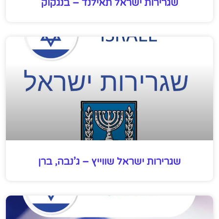
שגרירות ישראל תאילנד – בנגקוק
שגרירות ישראל שווייץ – ג’נבה, ברן