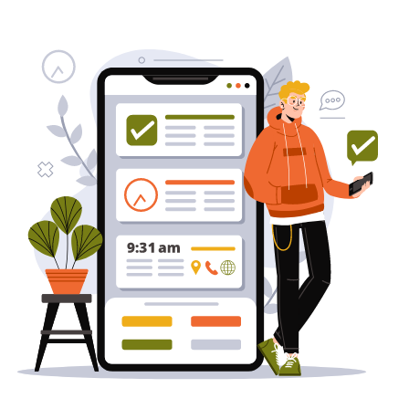
שירותי פרסום וקידום
באינטרנט
בעל/ת עסק? סוכנות ניהול מוניטין
לקידום, שיווק ופרסום באינטרנט
כאן עבורך!
לפרטים