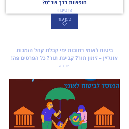
חופשות דרך שב”ס?
פרטים »
טען עוד
ביטוח לאומי רחובות ימי קבלת קהל הזמנות
אונליין – זימון תור? קביעת תור? כל הפרטים פה!
פרטים »