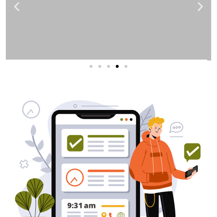
שירותי פרסום וקידום
באינטרנט
בעל/ת עסק? סוכנות ניהול מוניטין
לקידום, שיווק ופרסום באינטרנט
כאן עבורך!
לפרטים