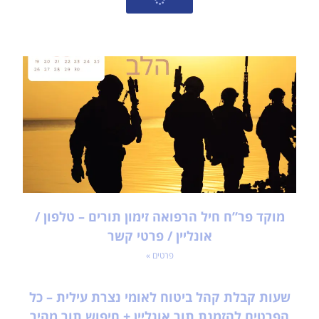
מוקד פר”ח חיל הרפואה זימון תורים – טלפון /
אונליין / פרטי קשר
פרטים »
שעות קבלת קהל ביטוח לאומי נצרת עילית – כל
הפרטים להזמנת תור אונליין + חיפוש תור מהיר