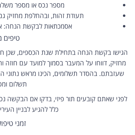
מספר נכס או מספר משלם 
השכרת רכב
תעודת זהות, ובהחלפת מחזיק גם 
בחו"ל
אסמכתאות לבקשת הנחה: איש
טיפים 
השוואת מחירים בין חברות
מקומיות לקבלת הצעת מחיר
הגישו בקשת הנחה בתחילת שנת הכספים, שכן חלק
משתלמת
מחזיק, דווחו על המעבר בסמוך למועד עם חוזה ות
לחצו פה!
שעזבתם. בהסדר תשלומים, הכינו מראש נתוני הכ
תשלום ומס
לפני שאתם קובעים תור פיזי, בדקו אם הבקשה נסג
כלל להגיע לבניין העיריי
זמני טיפו