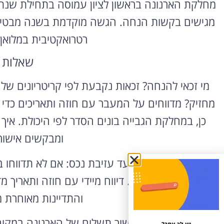
מחלקת הארנונה בראשון לציון עמוסה בתחילת שנת 
מגישים בקשות הנחה. הגשה מוקדמת בשנה מבטיחה 
רטרואקטיבית במלואן 
שאלות 
מי זכאי להנחה? זכאות נקבעת לפי קריטריונים של
מחזיק? מדווחים על המעבר עם חוזה ותאריכים כדי
כן, במחלקת הגבייה בונים הסדר לפי היכולת. איך
ומבקשים אישור
שימו לב במיוחד למועד עזיבת נכס: אם לא תדווחו ב
גם אחרי שעברתם. דיווח מיידי עם חוזה ותאריך מ
והתדיינות מאוחרת 
שמרו כל קבלה ואישור תשלום של הארנונה במקום