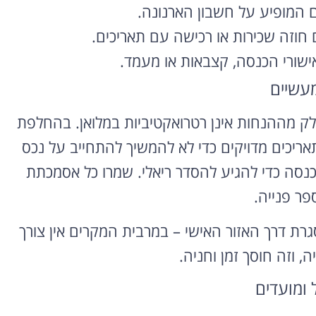
המופיע על חשבון הארנונה.
רוצה להקליט
חוזה שכירות או רכישה עם תאריכים.
פודקאסט?
ורי הכנסה, קצבאות או מעמד.
מעשיים
אולפן הקלטות מקצועי
להקלטה, צילום ועריכת
 מההנחות אינן רטרואקטיביות במלואן. בהחלפת
פודקאסטים ברמה הגבוהה
ביותר
אריכים מדויקים כדי לא להמשיך להתחייב על נכס
נסה כדי להגיע להסדר ריאלי. שמרו כל אסמכתת
לפרטים ומחירון
פר פנייה.
רת דרך האזור האישי – במרבית המקרים אין צורך
ה, וזה חוסך זמן וחניה.
ל ומועדים