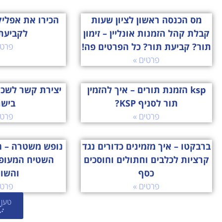
מס הכנסה ראשון לציון שעות
קבלת קהל הזמנות אונליין – זימון
לקביעת
תור? קביעת תור? כל הפרטים פה!
פרטי
פרטים »
ksp הזמנת תורים – איך להזמין
יצירת קשר לשכ
תור לסניף KSP?
ביש
פרטים »
פרטי
ברבקטו – איך מזמינים כדורים נגד
נופש משטרה – ה
קרציות לכלבים וחתולים וחוסכים
השטיח המעופ
כסף
והשו
פרטים »
פרטי
טען 