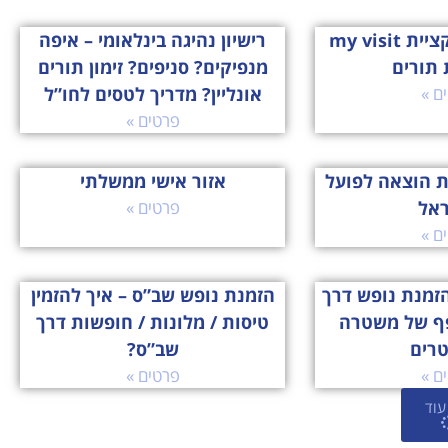
הכירו את אפליקציית my visit
רישיון נהיגה בינלאומי – איפה
 תורים
מנפיקים? סניפים? זימון תורים
ם »
אונליין? מדריך לטסים לחו”ל
פרטים »
ת הוצאה לפועל
אזור אישי ממשלתי
ראל
פרטים »
ם »
זמנת נופש דרך
הזמנת נופש שב”ס – איך להזמין
ף של משטרה
טיסות / מלונות / חופשות דרך
טרים
שב”ס?
ם »
פרטים »
עוד