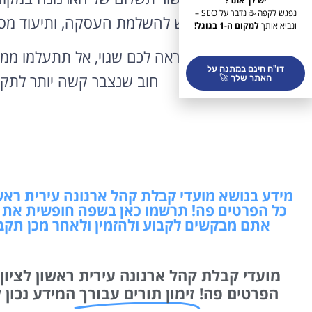
יש לך אתר?
נפגש לקפה ☕ נדבר על SEO –
חובות נדרש להשלמת העסקה, ותיעוד מסודר
ונביא אותך
למקום ה-1 בגוגל!
אם קיבלתם חיוב שנראה לכם שגוי, אל תתעלמו ממנו
דו"ח חינם במתנה על
חוב שנצבר קשה יותר לתקן
האתר שלך 🚀
מידע בנושא מועדי קבלת קהל ארנונה עירית ראשון 
כל הפרטים פה! תרשמו כאן בשפה חופשית את 
אתם מבקשים לקבוע ולהזמין ולאחר מכן תקב
מועדי קבלת קהל ארנונה עירית ראשון לציון ה
הפרטים פה!
זימון תורים עבורך
המידע נכון לתאריך: 8/08/2026