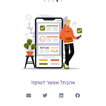
שירותי פרסום
וקידום
באינטרנט
בעל/ת עסק? סוכנות ניהול
מוניטין לקידום, שיווק ופרסום
באינטרנט כאן עבורך!
לפרטים
אהבת? אפשר לשתף!