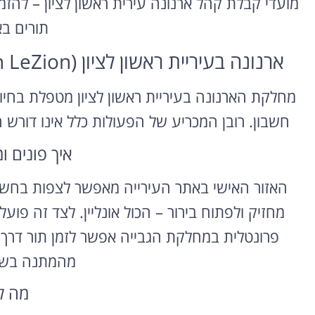
מועדי קבלת קהל ארנונה עירית ראשון לציון – להזמין
תורים ב
ארנונה בעיריית ראשון לציון (Rishon LeZion) – מועדי קבלת קהל וזימון תור
מחלקת הארנונה בעיריית ראשון לציון מטפלת בחיו
חשבון. רובן המכריע של הפעולות כלל אינו דור
איך פונים ו
האזור האישי באתר העירייה מאפשר לצפות בחשב
מחזיק ולפתוח בירור – הכול אונליין. לצד זה פו
פרונטלית במחלקת הגבייה אפשר לזמן תור דרך ה
מהמתנה בשע
מה ל