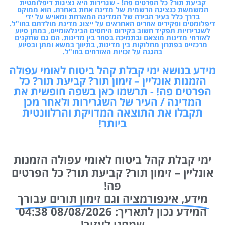
קביעת תור? כל הפרטים פה! - שגרירות היא נציגות דיפלומטית
המשמשת כנציגה הרשמית של מדינה אחת באחרת. הוא ממוקם
בדרך כלל בעיר הבירה של המדינה המארחת ומאויש על ידי
דיפלומטים ופקידים אחרים האחראים על ייצוג מדינת מולדתם בחו"ל.
לשגרירויות תפקיד חשוב בקידום היחסים הבינלאומיים, במתן סיוע
לאזרחי מדינות מוצאם ובתמיכה בסחר בין מדינות. הם גם שחקנים
מרכזיים בפתרון מחלוקות בין מדינות, בתיווך במשא ומתן ובסיוע
בהגנה על זכויות האזרחים בחו"ל.
מידע בנושא ימי קבלת קהל ביטוח לאומי עפולה
הזמנות אונליין – זימון תור? קביעת תור? כל
הפרטים פה! - תרשמו כאן בשפה חופשית את
המדינה / העיר של השגרירות ולאחר מכן
תקבלו את התוצאה המדויקת והרלוונטית
ביותר!
ימי קבלת קהל ביטוח לאומי עפולה הזמנות
אונליין – זימון תור? קביעת תור? כל הפרטים
פה!
מידע, אינפורמציה וגם זימון תורים עבורך
המידע נכון לתאריך: 08/08/2026 04:38
שמחנו לעזור!