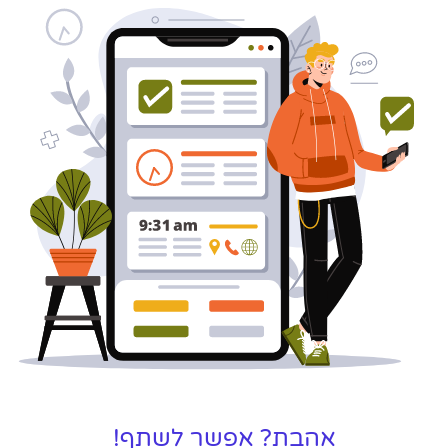
בעל/ת עסק? סוכנות ניהול מוניטין
לקידום, שיווק ופרסום באינטרנט
כאן עבורך!
לפרטים
אהבת? אפשר לשתף!