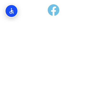
אודותינו
Torim4u.co.il – המידע והמדריכים באתרינו הנם בגדר המלצה
בלבד. אין קשר ישיר בין האתרים הרישמיים אל פורטל TORIM4U.