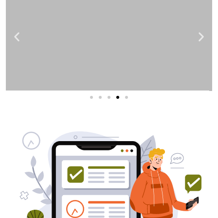
שירותי פרסום וקידום
באינטרנט
בעל/ת עסק? סוכנות ניהול מוניטין
לקידום, שיווק ופרסום באינטרנט
כאן עבורך!
לפרטים