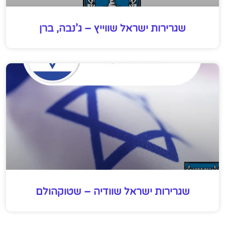
שגרירות ישראל שווייץ – ג’נבה, ברן
שגרירות ישראל שוודיה – שטוקהולם