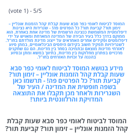
5/5 - (1 vote)
המוסד לביטוח לאומי כפר סבא שעות קבלת קהל הזמנות אונליין –
זימון תור? קביעת תור? כל הפרטים פה! - שגרירות היא נציגות
דיפלומטית המשמשת כנציגה הרשמית של מדינה אחת באחרת. הוא
ממוקם בדרך כלל בעיר הבירה של המדינה המארחת ומאויש על ידי
דיפלומטים ופקידים אחרים האחראים על ייצוג מדינת מולדתם בחו"ל.
לשגרירויות תפקיד חשוב בקידום היחסים הבינלאומיים, במתן סיוע
לאזרחי מדינות מוצאם ובתמיכה בסחר בין מדינות. הם גם שחקנים
מרכזיים בפתרון מחלוקות בין מדינות, בתיווך במשא ומתן ובסיוע
בהגנה על זכויות האזרחים בחו"ל.
מידע בנושא המוסד לביטוח לאומי כפר סבא
שעות קבלת קהל הזמנות אונליין – זימון תור?
קביעת תור? כל הפרטים פה! - תרשמו כאן
בשפה חופשית את המדינה / העיר של
השגרירות ולאחר מכן תקבלו את התוצאה
המדויקת והרלוונטית ביותר!
המוסד לביטוח לאומי כפר סבא שעות קבלת
קהל הזמנות אונליין – זימון תור? קביעת תור?
כל הפרטים פה!