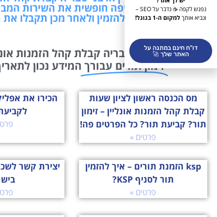
יש לך אתר?
פה! תרשמו כאן בשפה חופשית את השירות המבו
נפגש לקפה ☕ נדבר על SEO –
לקבוע ולהזמין ולאחר מכן תקבלו את 
ונביא אותך
למקום ה-1 בגוגל!
דו"ח חינם במתנה על
בית הדין הרבני טבריה קבלת קהל הזמנות אונל
האתר שלך 🚀
זימון תורים עבורך
המידע נכון לתאריך: 09/08/2026 09:46 שמחנו ל
מס הכנסה ראשון לציון שעות
קבלת קהל הזמנות אונליין – זימון
לקביעת
תור? קביעת תור? כל הפרטים פה!
פרטי
פרטים »
ksp הזמנת תורים – איך להזמין
יצירת קשר לשכ
תור לסניף KSP?
ביש
פרטים »
פרטי