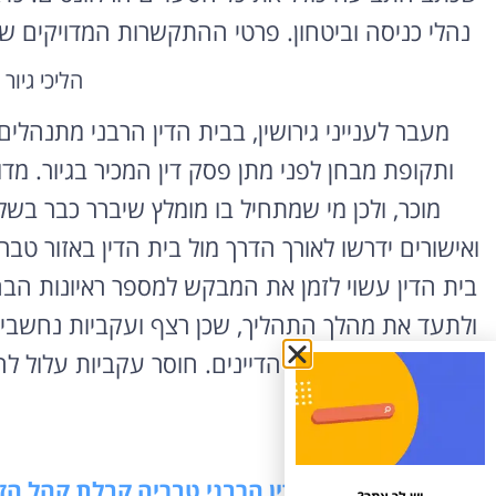
נהלי כניסה וביטחון. פרטי ההתקשרות המדויקים של
הליכי גיור
מעבר לענייני גירושין, בבית הדין הרבני מתנהלים ג
ותקופת מבחן לפני מתן פסק דין המכיר בגיור. מדו
מוכר, ולכן מי שמתחיל בו מומלץ שיברר כבר בשל
ואישורים ידרשו לאורך הדרך מול בית הדין באזור ט
בית הדין עשוי לזמן את המבקש למספר ראיונות הבהרה
ולתעד את מהלך התהליך, שכן רצף ועקביות נחשבים
מול הדיינים. חוסר עקביות עלול ל
מידע בנושא בית הדין הרבני טבריה קבלת קהל הזמנ