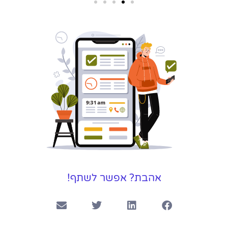
שירותי פרסום
וקידום
באינטרנט
בעל/ת עסק? סוכנות ניהול
מוניטין לקידום, שיווק ופרסום
באינטרנט כאן עבורך!
לפרטים
אהבת? אפשר לשתף!