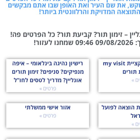
קש, את שם העיר ואת האופן שבו אתם מבקשים
התוצאה המדויקת והרלוונטית ביותר!
יין – זימון תור? קביעת תור? כל הפרטים פה!
עזור!
הכירו את אפליקציית my visit
רישיון נהיגה בינלאומי – איפה
 תורים
מנפיקים? סניפים? זימון תורים
ם »
אונליין? מדריך לטסים לחו”ל
פרטים »
ת הוצאה לפועל
אזור אישי ממשלתי
ראל
פרטים »
ם »