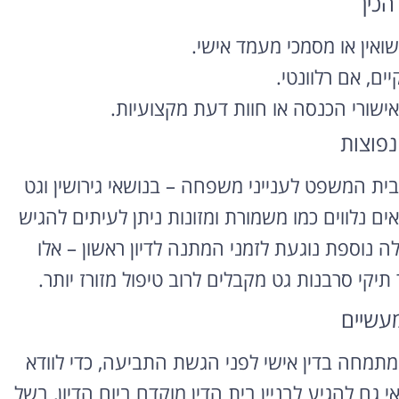
הכין
רוצה להקליט
ואין או מסמכי מעמד אישי.
פודקאסט?
ים, אם רלוונטי.
אישורי הכנסה או חוות דעת מקצועיות.
אולפן הקלטות מקצועי
להקלטה, צילום ועריכת
נפוצות
פודקאסטים ברמה הגבוהה
ביותר
בית המשפט לענייני משפחה – בנושאי גירושין וגט
ם נלווים כמו משמורת ומזונות ניתן לעיתים להגיש
לפרטים ומחירון
 נוספת נוגעת לזמני המתנה לדיון ראשון – אלו
יקי סרבנות גט מקבלים לרוב טיפול מזורז יותר.
מעשיים
המתמחה בדין אישי לפני הגשת התביעה, כדי לוודא
גם להגיע לבניין בית הדין מוקדם ביום הדיון, בשל