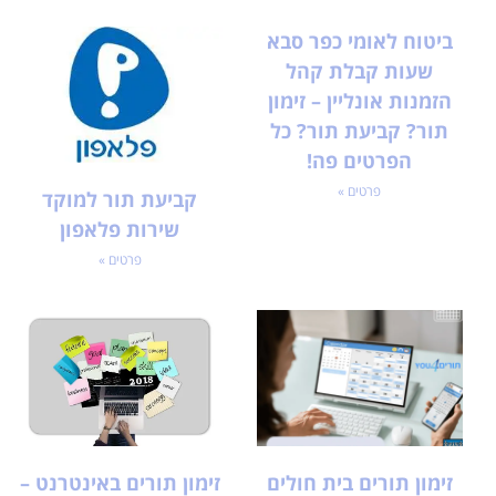
ביטוח לאומי כפר סבא
שעות קבלת קהל
הזמנות אונליין – זימון
תור? קביעת תור? כל
הפרטים פה!
פרטים »
קביעת תור למוקד
שירות פלאפון
פרטים »
זימון תורים בית חולים
זימון תורים באינטרנט –