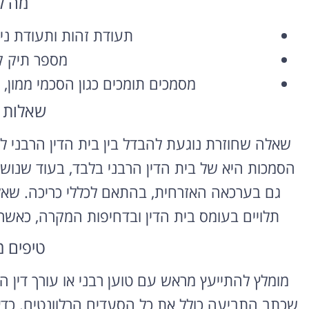
מה ל
השכרת רכב
תעודת זהות ותעודת ניש
בחו"ל
מספר תיק קי
מסמכים תומכים כגון הסכמי ממון, 
השוואת מחירים בין חברות
מקומיות לקבלת הצעת מחיר
שאלות 
משתלמת
שאלה שחוזרת נוגעת להבדל בין בית הדין הרבני ל
לחצו פה!
הסמכות היא של בית הדין הרבני בלבד, בעוד שנושאי
גם בערכאה האזרחית, בהתאם לכללי כריכה. שאלה
תלויים בעומס בית הדין ובדחיפות המקרה, כאשר ת
טיפים 
מומלץ להתייעץ מראש עם טוען רבני או עורך דין 
שכתב התביעה כולל את כל הסעדים הרלוונטים. כדאי 