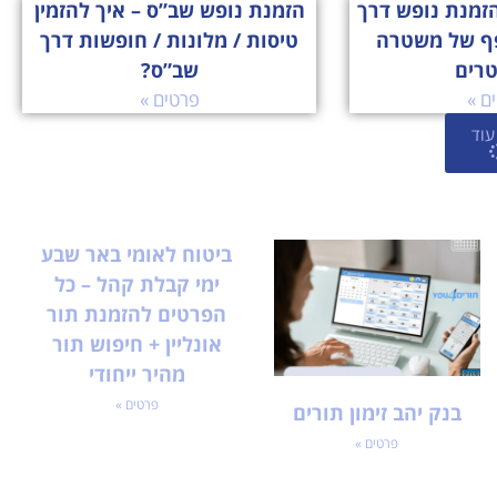
זמנת נופש דרך
הזמנת נופש שב”ס – איך להזמין
ף של משטרה
טיסות / מלונות / חופשות דרך
טרים
שב”ס?
ם »
פרטים »
עוד
ביטוח לאומי באר שבע
ימי קבלת קהל – כל
הפרטים להזמנת תור
אונליין + חיפוש תור
מהיר ייחודי
פרטים »
בנק יהב זימון תורים
פרטים »