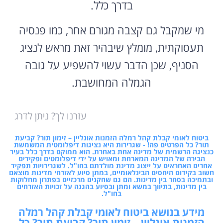
בדרך כלל.
מי שמקבל גם קצבה מגורם אחר, כמו פנסיה
תעסוקתית, מומלץ שיבהיר זאת מראש לנציג
הסניף, שכן הדבר עשוי להשפיע על גובה
הגמלה המחושבת.
עזרנו לך? ניתן לדרג
ביטוח לאומי קבלת קהל רמלה הזמנות אונליין – זימון תור? קביעת
תור? כל הפרטים פה! - שגרירות היא נציגות דיפלומטית המשמשת
כנציגה הרשמית של מדינה אחת באחרת. הוא ממוקם בדרך כלל בעיר
הבירה של המדינה המארחת ומאויש על ידי דיפלומטים ופקידים
אחרים האחראים על ייצוג מדינת מולדתם בחו"ל. לשגרירויות תפקיד
חשוב בקידום היחסים הבינלאומיים, במתן סיוע לאזרחי מדינות מוצאם
ובתמיכה בסחר בין מדינות. הם גם שחקנים מרכזיים בפתרון מחלוקות
בין מדינות, בתיווך במשא ומתן ובסיוע בהגנה על זכויות האזרחים
בחו"ל.
מידע בנושא ביטוח לאומי קבלת קהל רמלה
הזמנות אונליין – זימון תור? קביעת תור? כל