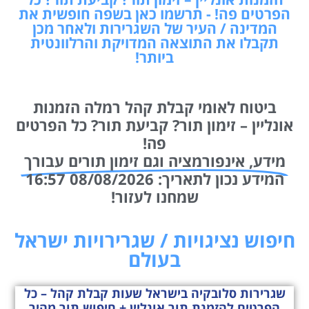
הפרטים פה! - תרשמו כאן בשפה חופשית את
המדינה / העיר של השגרירות ולאחר מכן
תקבלו את התוצאה המדויקת והרלוונטית
ביותר!
ביטוח לאומי קבלת קהל רמלה הזמנות
אונליין – זימון תור? קביעת תור? כל הפרטים
פה!
מידע, אינפורמציה וגם זימון תורים עבורך
המידע נכון לתאריך: 08/08/2026 16:57
שמחנו לעזור!
חיפוש נציגויות / שגרירויות ישראל
בעולם
שגרירות סלובקיה בישראל שעות קבלת קהל – כל
הפרטים להזמנת תור אונליין + חיפוש תור מהיר