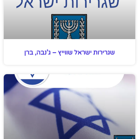
שגרירות ישראל שווייץ – ג’נבה, ברן