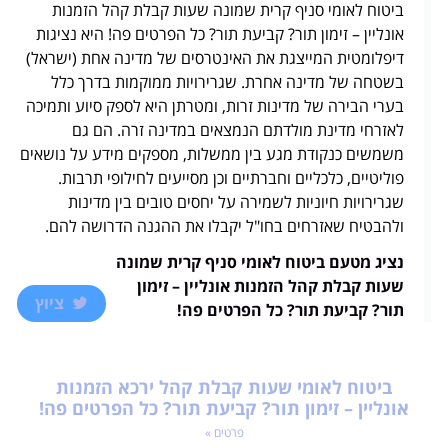
ביטוח לאומי סניף קרית שמונה שעות קבלת קהל הזמנות
אונליין – זימון תור? קביעת תור? כל הפרטים פה! היא נציגות
דיפלומטית המייצגת את האינטרסים של מדינה אחת (ישראל)
בשטחה של מדינה אחרת. שגרירויות ממוקמות בדרך כלל
בערי הבירה של מדינות זרות, ומטרתן היא לספק סיוע ותמיכה
לאזרחי מדינת מולדתם הנמצאים במדינה זרה. הם גם
משמשים כנקודת מגע בין ממשלות, מספקים מידע על נושאים
פוליטיים, כלכליים וחברתיים וכן מסייעים לחילופי תרבות.
שגרירויות חיוניות לשמירה על יחסים טובים בין מדינות
ולהבטיח שאזרחים בחו"ל יקבלו את ההגנה הדרושה להם.
נציג מטעם ביטוח לאומי סניף קרית שמונה
שעות קבלת קהל הזמנות אונליין – זימון
ציוץ
תור? קביעת תור? כל הפרטים פה!
ביטוח לאומי שעות קבלת קהל ירכא הזמנות
אונליין – זימון תור? קביעת תור? כל הפרטים פה!
פרטים »