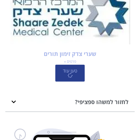
שערי צדק זימון תורים
פרטים »
טען עוד
לחזור למשהו ספציפי?