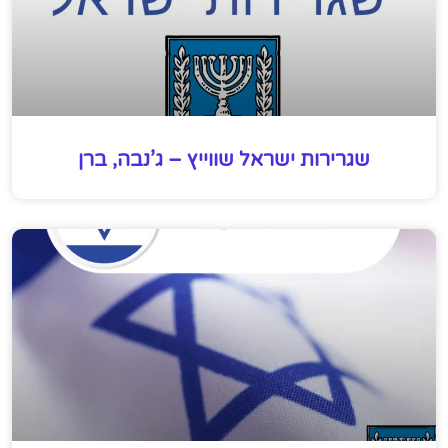
שגרירות ישראל שווייץ – ג’נבה, ברן