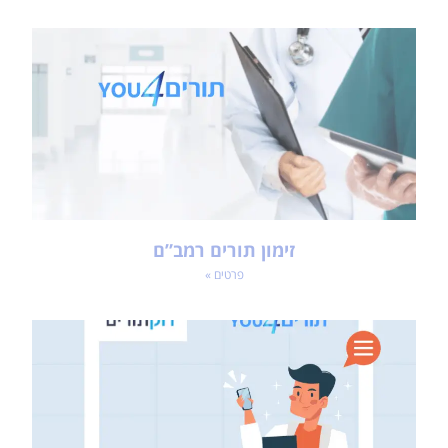
זימון תורים רמב”ם
פרטים »