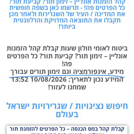
כל הפרטים פה! - תרשמו כאן בשפה חופשית
את המדינה / העיר של השגרירות ולאחר מכן
תקבלו את התוצאה המדויקת והרלוונטית
ביותר!
ביטוח לאומי חולון שעות קבלת קהל הזמנות
אונליין – זימון תור? קביעת תור? כל הפרטים
פה!
מידע, אינפורמציה וגם זימון תורים עבורך
המידע נכון לתאריך: 10/08/2026 13:52
שמחנו לעזור!
חיפוש נציגויות / שגרירויות ישראל
בעולם
קבלת קהל במס הכנסה – כל הפרטים להזמנת תור
אונליין + חיפוש תור מהיר ייחודי