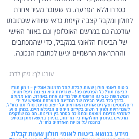
כסדרו וללא הפרעה. מי שעובר מעיר אחרת
לחולון ומקבל קצבה קיימת כדאי שיוודא שכתובתו
עודכנה גם במרשם האוכלוסין וגם באזור האישי
של הביטוח הלאומי במקביל, כדי שהמכתבים
וההתראות הרשמיים יגיעו לכתובת הנכונה.
עזרנו לך? ניתן לדרג
ביטוח לאומי חולון שעות קבלת קהל הזמנות אונליין – זימון תור?
קביעת תור? כל הפרטים פה! - שגרירות היא נציגות דיפלומטית
המשמשת כנציגה הרשמית של מדינה אחת באחרת. הוא ממוקם
בדרך כלל בעיר הבירה של המדינה המארחת ומאויש על ידי
דיפלומטים ופקידים אחרים האחראים על ייצוג מדינת מולדתם בחו"ל.
לשגרירויות תפקיד חשוב בקידום היחסים הבינלאומיים, במתן סיוע
לאזרחי מדינות מוצאם ובתמיכה בסחר בין מדינות. הם גם שחקנים
מרכזיים בפתרון מחלוקות בין מדינות, בתיווך במשא ומתן ובסיוע
בהגנה על זכויות האזרחים בחו"ל.
מידע בנושא ביטוח לאומי חולון שעות קבלת
קהל הזמנות אונליין – זימון תור? קביעת תור?