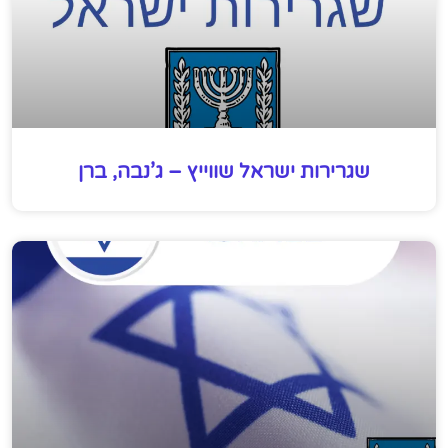
שגרירות ישראל שווייץ – ג’נבה, ברן