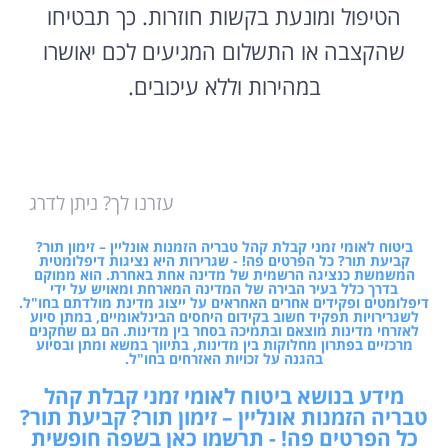
הטיפול ומונעת בקשות חוזרות. כך תבטיחו
שהקצבה או התשלום המגיעים לכם יאושרו
במהירות וללא עיכובים.
עזרנו לך? ניתן לדרג
ביטוח לאומי זמני קבלת קהל טבריה הזמנות אונליין – זימון תור?
קביעת תור? כל הפרטים פה! - שגרירות היא נציגות דיפלומטית
המשמשת כנציגה הרשמית של מדינה אחת באחרת. הוא ממוקם
בדרך כלל בעיר הבירה של המדינה המארחת ומאויש על ידי
דיפלומטים ופקידים אחרים האחראים על ייצוג מדינת מולדתם בחו"ל.
לשגרירויות תפקיד חשוב בקידום היחסים הבינלאומיים, במתן סיוע
לאזרחי מדינות מוצאם ובתמיכה בסחר בין מדינות. הם גם שחקנים
מרכזיים בפתרון מחלוקות בין מדינות, בתיווך במשא ומתן ובסיוע
בהגנה על זכויות האזרחים בחו"ל.
מידע בנושא ביטוח לאומי זמני קבלת קהל
טבריה הזמנות אונליין – זימון תור? קביעת תור?
כל הפרטים פה! - תרשמו כאן בשפה חופשית