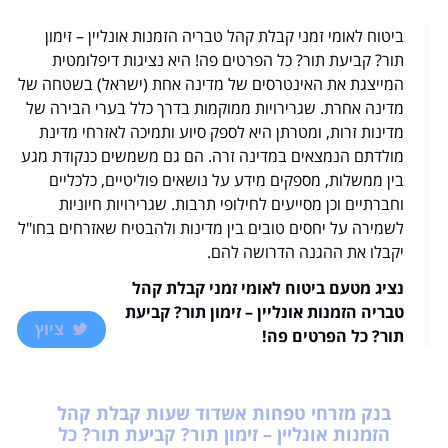
ביטוח לאומי זמני קבלת קהל טבריה הזמנות אונליין – זימון
תור? קביעת תור? כל הפרטים פה! היא נציגות דיפלומטית
המייצגת את האינטרסים של מדינה אחת (ישראל) בשטחה של
מדינה אחרת. שגרירויות ממוקמות בדרך כלל בערי הבירה של
מדינות זרות, ומטרתן היא לספק סיוע ותמיכה לאזרחי מדינת
מולדתם הנמצאים במדינה זרה. הם גם משמשים כנקודת מגע
בין ממשלות, מספקים מידע על נושאים פוליטיים, כלכליים
וחברתיים וכן מסייעים לחילופי תרבות. שגרירויות חיוניות
לשמירה על יחסים טובים בין מדינות ולהבטיח שאזרחים בחו"ל
יקבלו את ההגנה הדרושה להם.
נציג מטעם ביטוח לאומי זמני קבלת קהל
טבריה הזמנות אונליין – זימון תור? קביעת
ציוץ
תור? כל הפרטים פה!
בנק מזרחי טפחות אשדוד שעות קבלת קהל
הזמנות אונליין – זימון תור? קביעת תור? כל