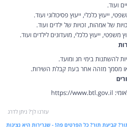
ים ועוד.
שפטי,
ייעוץ כלכלי,
ייעוץ פסיכולוגי ועוד.
ויות של אמהות,
זכויות של ילדים ועוד.
וץ משפטי,
ייעוץ כלכלי,
מועדונים לילדים ועוד.
ות
 להשתנות בימי חג ומועד.
או מסמך מזהה אחר בעת קבלת השירות.
רים
ומי:
https:
il
gov.
btl.
//www.
עזרנו לך? ניתן לדרג
תור? קביעת תור? כל הפרטים פה! - שגרירות היא נציגות